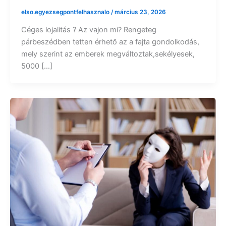
elso.egyezsegpontfelhasznalo
/
március 23, 2026
Céges lojalitás ? Az vajon mi? Rengeteg
párbeszédben tetten érhető az a fajta gondolkodás,
mely szerint az emberek megváltoztak,sekélyesek,
5000 […]