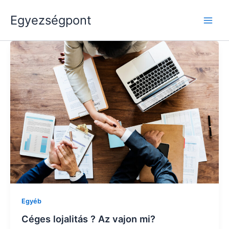
Skip
Main
Egyezségpont
to
Men
content
Egyéb
Céges lojalitás ? Az vajon mi?