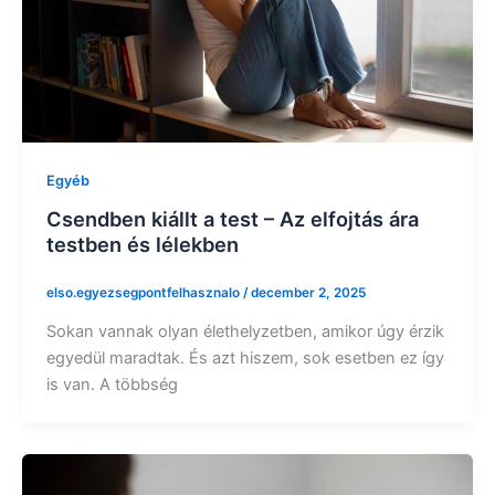
Egyéb
Csendben kiállt a test – Az elfojtás ára
testben és lélekben
elso.egyezsegpontfelhasznalo
/
december 2, 2025
Sokan vannak olyan élethelyzetben, amikor úgy érzik
egyedül maradtak. És azt hiszem, sok esetben ez így
is van. A többség