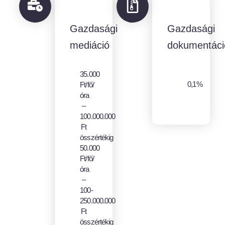
Gazdasági
Gazdasági
mediáció
dokumentáci
35.000
0,1%
Ft/fő/
óra
–
100.000.000
Ft
összértékig
50.000
Ft/fő/
óra
–
100-
250.000.000
Ft
összértékig