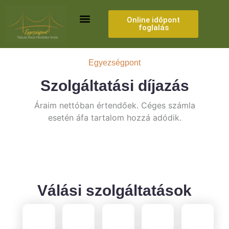
Skip
to
Online időpont
foglalás
content
MEDIÁCIÓ ÉS ILLETÉKKEDVEZMÉNY
Egyezségpont
Szolgáltatási díjazás
Áraim nettóban értendőek. Céges számla
esetén áfa tartalom hozzá adódik.
Válási szolgáltatások