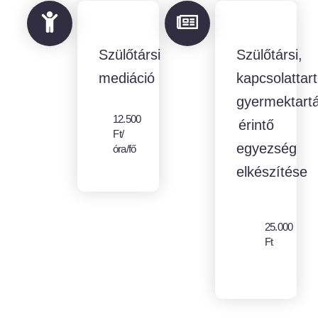
Szülőtársi
Szülőtársi,
mediáció
kapcsolattart
gyermektartá
12.500
érintő
Ft/
egyezség
óra/fő
elkészítése
25.000
Ft