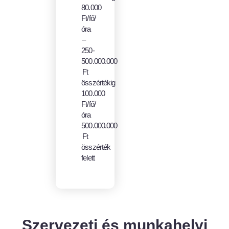
80.000
Ft/fő/
óra
–
250-
500.000.000
Ft
összértékig
100.000
Ft/fő/
óra
500.000.000
Ft
összérték
felett
Szervezeti és munkahelyi