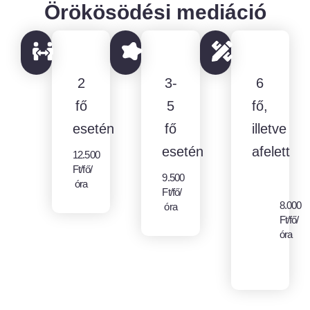
Örökösödési mediáció
2
3-
6
fő
5
fő,
esetén
fő
illetve
esetén
afelett
12.500
Ft/fő/
9.500
óra
Ft/fő/
8.000
óra
Ft/fő/
óra