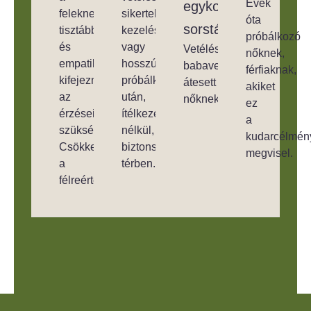
Évek
egykori
feleknek
sikertelen
óta
sorstárssal.
tisztábban
kezelések
próbálkozó
és
vagy
Vetélésen,
nőknek,
empatikusabban
hosszú
babavesztésen
férfiaknak,
kifejezni
próbálkozás
átesett
akiket
az
után,
nőknek.
ez
érzéseiket,
ítélkezés
a
szükségleteiket.
nélkül,
kudarcélmén
Csökkenti
biztonságos
megvisel.
a
térben.
félreértéseket.