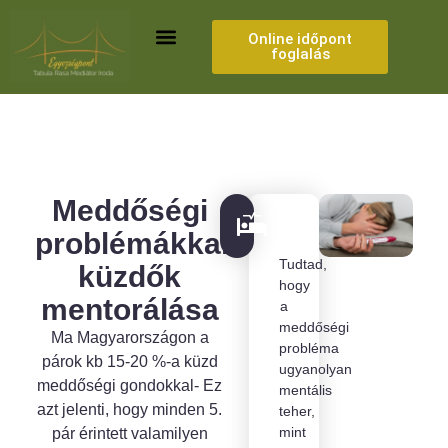
Skip
to
Online időpont
foglalás
content
MEDIÁCIÓ ÉS ILLETÉKKEDVEZMÉNY
Meddőségi
problémákkal
Tudtad,
küzdők
hogy
mentorálása
a
meddőségi
Ma Magyarországon a
probléma
párok kb 15-20 %-a küzd
ugyanolyan
meddőségi gondokkal- Ez
mentális
azt jelenti, hogy minden 5.
teher,
mint
pár érintett valamilyen