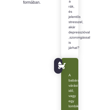
a
formában.
rák,
és
jelentős
stresszel,
akár
depresszióval
,szorongással
is
járhat?
A
babára
várási
idő,
vagy
egy
lombik