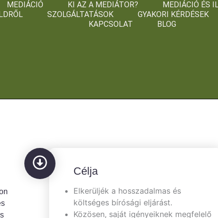
MEDIÁCIÓ
KI AZ A MEDIÁTOR?
MEDIÁCIÓ ÉS 
LDRŐL
SZOLGÁLTATÁSOK
GYAKORI KÉRDÉSEK
KAPCSOLAT
BLOG
Célja
Elkerüljék a hosszadalmas és
yon
költséges bírósági eljárást.
és
Közösen, saját igényeiknek megfelelő
is