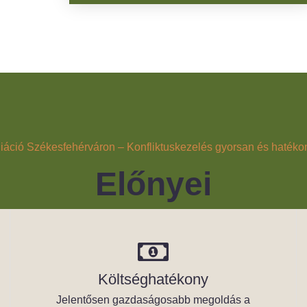
áció Székesfehérváron – Konfliktuskezelés gyorsan és haték
Előnyei
Költséghatékony
Jelentősen gazdaságosabb megoldás a