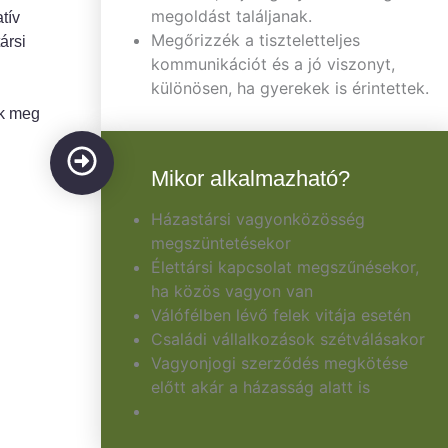
megoldást találjanak.
tív
Megőrizzék a tiszteletteljes
ársi
kommunikációt és a jó viszonyt,
különösen, ha gyerekek is érintettek.
ak meg
Mikor alkalmazható?
Házastársi vagyonközösség
megszüntetésekor
Élettársi kapcsolat megszűnésekor,
ha közös vagyon van
Válófélben lévő felek vitája esetén
Családi vállalkozások szétválásakor
Vagyonjogi szerződés megkötése
előtt akár a házasság alatt is