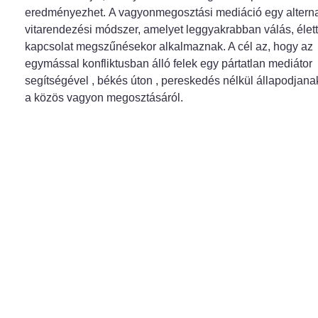
eredményezhet. A vagyonmegosztási mediáció egy alterna
vitarendezési módszer, amelyet leggyakrabban válás, élett
kapcsolat megszűnésekor alkalmaznak. A cél az, hogy az
egymással konfliktusban álló felek egy pártatlan mediátor
segítségével , békés úton , pereskedés nélkül állapodjan
a közös vagyon megosztásáról.