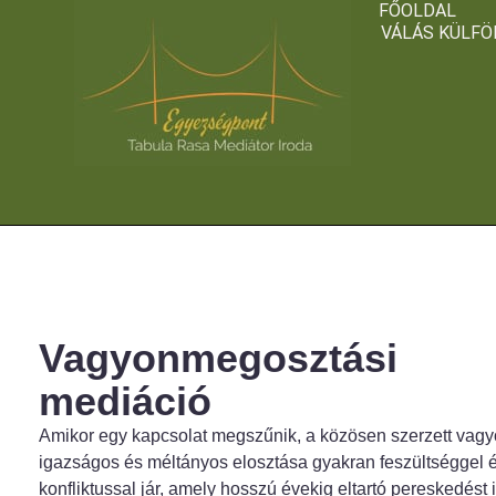
FŐOLDAL
Skip
VÁLÁS KÜLFÖ
to
content
Vagyonmegosztási
mediáció
Amikor egy kapcsolat megszűnik, a közösen szerzett vag
igazságos és méltányos elosztása gyakran feszültséggel 
konfliktussal jár, amely hosszú évekig eltartó pereskedést 